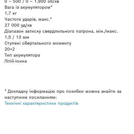
0 – 500 / 0 – 1.900 об/хв
Вага із акумулятором*
1,7 кг
Частота ударів, макс.*
27 000 уд/хв
Діапазон затиску свердлильного патрона, мін./макс.
1,5 / 13 мм
Ступені обертального моменту
20+2
Тип акумулятора
Літій-іонна
* Докладну інформацію про похибки можна знайти за
наступним посиланням:
Технічні характеристики продуктів