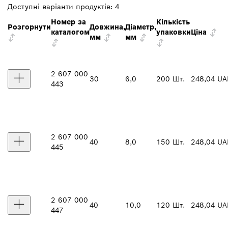
Доступні варіанти продуктів:
4
Номер за
Кількість
Розгорнути
Довжина,
Діаметр,
каталогом
упаковки
Ціна
мм
мм
2 607 000
30
6,0
200 Шт.
248,04 UA
443
2 607 000
40
8,0
150 Шт.
248,04 UA
445
2 607 000
40
10,0
120 Шт.
248,04 UA
447