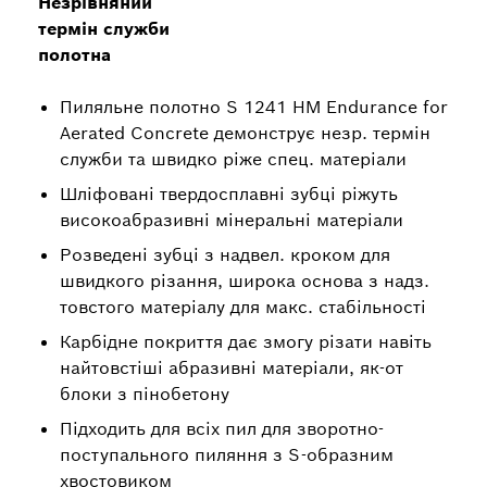
Незрівняний
термін служби
полотна
Пиляльне полотно S 1241 HM Endurance for
Aerated Concrete демонструє незр. термін
служби та швидко ріже спец. матеріали
Шліфовані твердосплавні зубці ріжуть
високоабразивні мінеральні матеріали
Розведені зубці з надвел. кроком для
швидкого різання, широка основа з надз.
товстого матеріалу для макс. стабільності
Карбідне покриття дає змогу різати навіть
найтовстіші абразивні матеріали, як-от
блоки з пінобетону
Підходить для всіх пил для зворотно-
поступального пиляння з S-образним
хвостовиком