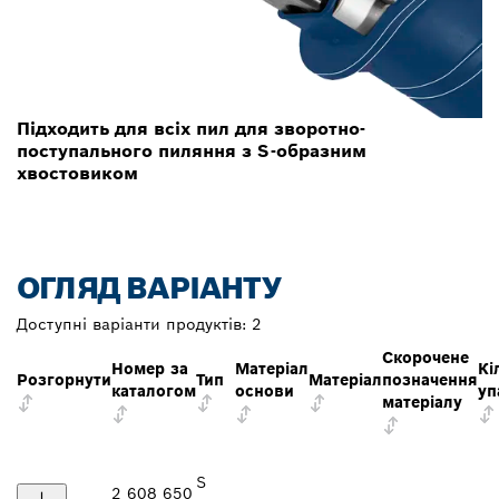
Підходить для всіх пил для зворотно-
поступального пиляння з S-образним
хвостовиком
ОГЛЯД ВАРІАНТУ
Доступні варіанти продуктів:
2
Скорочене
Номер за
Матеріал
Кі
Розгорнути
Тип
Матеріал
позначення
каталогом
основи
уп
матеріалу
S
2 608 650