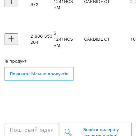
1241
HCS
CARBIDE
CT
2 
972
HM
S
2 608 653
1241
HCS
CARBIDE
CT
10
284
HM
із
продукт.
Показати більше продуктів
ЗНАЙТИ НАЙБЛИЖЧОГО
ДИЛЕРА BOSCH
PROFESSIONAL
Знайти дилера у
вашому регіоні