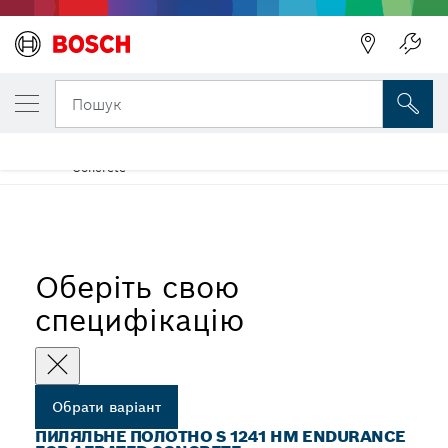
ОБРАНИЙ ВАРІАНТ
Пиляльне полотно S 1241 HM Endurance f
Пошук
Concrete
Шабельні полотна S 1241 HM Endurance for Aerated
...
Concrete
Оберіть свою
специфікацію
Обрати варіант
ПИЛЯЛЬНЕ ПОЛОТНО S 1241 HM ENDURANCE