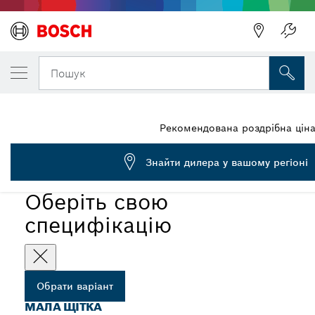
ОБРАНИЙ ВАРІАНТ
Мала кругла щітка
Пошук
1 609 390 481
...
Щітки для систем пиловідведення
Рекомендована роздрібна цін
Знайти дилера у вашому регіоні
Оберіть свою
специфікацію
Обрати варіант
МАЛА ЩІТКА