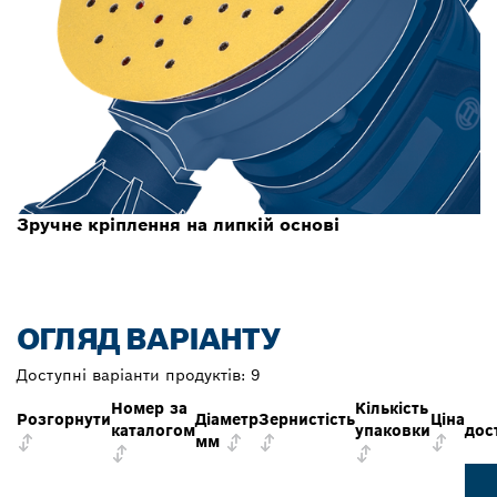
Зручне кріплення на липкій основі
ОГЛЯД ВАРІАНТУ
Доступні варіанти продуктів:
9
Номер за
Кількість
Розгорнути
Діаметр
Зернистість
Ціна
каталогом
упаковки
дос
мм