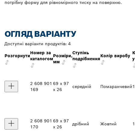
потрібну форму для рівномірного тиску на поверхню.
ОГЛЯД ВАРІАНТУ
Доступні варіанти продуктів:
4
Номер за
Ступінь
К
Розгорнути
Розміри,
Колір виробу
каталогом
подрібнення
у
мм
2 608 901
69 x 97
середній
Помаранчевий
1
169
x 26
2 608 901
69 x 97
дрібний
Жовтий
1
170
x 26