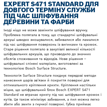
EXPERT S471 STANDARD ДЛЯ
ДОВГОГО ТЕРМІНУ СЛУЖБИ
ПІД ЧАС ШЛІФУВАННЯ
ДЕРЕВИНИ ТА ФАРБИ
Іноді ніщо не може замінити шліфування вручну.
Проблема полягала в тому, що стандартні шліфувальні
аркуші швидко зношувалися, забивалися або ламалися
під час шліфування поверхонь із вигинами та кромок.
Старе рішення полягало в закупівлі великої кількості
шліфувальних аркушів, що призводило до значних
обсягів споживання та відходів. Нове рішення –
шліфувальні спінені матеріали, виготовлені за
технологією Bosch Surface Structure.
Технологія Surface Structure поєднує передові методи
нанесення шарів зв’язки й покриття поверхні для
оптимального кріплення крихти. Кріплення настільки
міцне, що шліфувальний блок Bosch EXPERT S471
Standard не втрачає крихту під час шліфування кромок і
кутів. Це також мінімізує забивання, а пил можна легко
збити або змити з гнучкої поверхні. Губка приймає