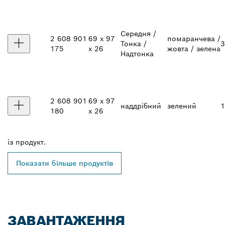
Середня /
2 608 901
69 x 97
помаранчева /
Тонка /
3
175
x 26
жовта / зелена
Надтонка
2 608 901
69 x 97
наддрібний
зелений
1
180
x 26
із
продукт.
Показати більше продуктів
ЗАВАНТАЖЕННЯ