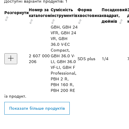
Доступні варіанти продуктів:
1
Номер за
Сумісність
Форма
Посадковий
Розгорнути
каталогом
інструментів
хвостовика
квадрат,
дюймів
GBH, GBH 24
VFR, GBH 24
VR, GBH
36.0 V-EC
Compact,
2 607 000
GBH 36.0 V-
SDS plus
1/4
206
LI, GBH 36.0
VF-LI, GBH F
Professional,
PBH 2 R,
PBH 160 R,
PBH 200 RE
із
продукт.
Показати більше продуктів