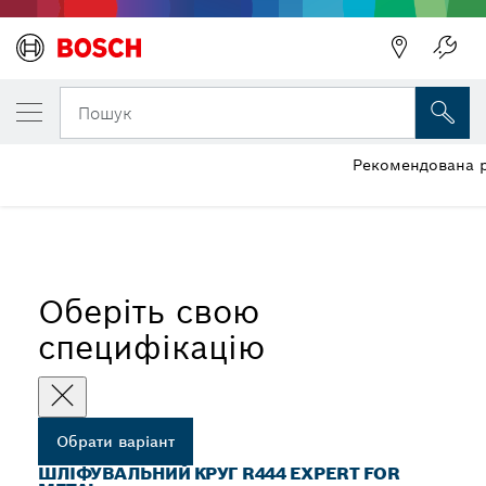
ОБРАНИЙ ВАРІАНТ
Шліфувальний круг R444 Expert for Meta
Пошук
Рекомендована р
...
Волокнисті шліфувальні круги R444 Expert for Metal
Оберіть свою
специфікацію
Обрати варіант
ШЛІФУВАЛЬНИЙ КРУГ R444 EXPERT FOR