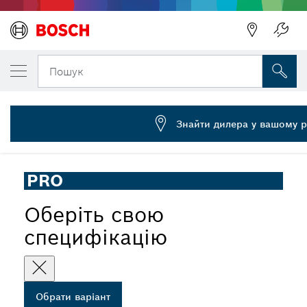
ОБРАНИЙ ВАРІАНТ
Зачисна щітка PRO Stainless Steel clean д
Пошук
2 608 620 728
Зачисна щітка PRO Stainless Steel clean, хвилястий дріт,
...
для невеликих кутових шліфувальних машин, X-Lock
Знайти дилера у вашому р
PRO
Оберіть свою
специфікацію
Обрати варіант