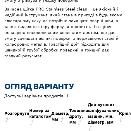
змогу отримувати гладку поверхню.
Зачисна щітка PRO Stainless Steel clean – це якісний і
надійний інструмент, який стане в пригоді в будь-якому
слюсарному цеху, де потрібно зачищати зварні шви, а
також видаляти стару фарбу та покриття. Цю щітку
оснащено високоякісним хвилястим дротом, що дає
змогу зачищати великі поверхні з нержавіючої сталі й
кольорових металів. Товстіший дріт підходить для
швидкої й грубої обробки поверхні, а тонший дає
гладкий результат.
ОГЛЯД ВАРІАНТУ
Доступні варіанти продуктів:
1
Для кутових
Номер за
Товщина
шліфувальних
Розгорнути
Діаметр,
Кріп
каталогом
дроту,
машин, мін.
мм
мм
діаметр, мм