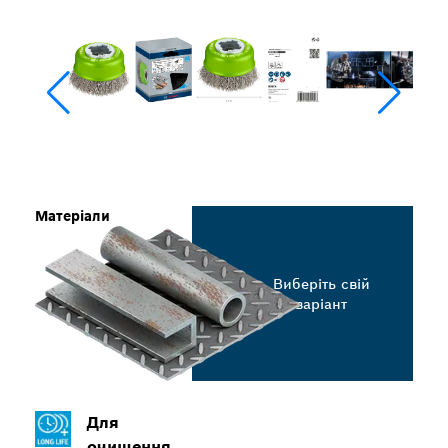
Матеріали
Виберіть свій
варіант
Для
очищення