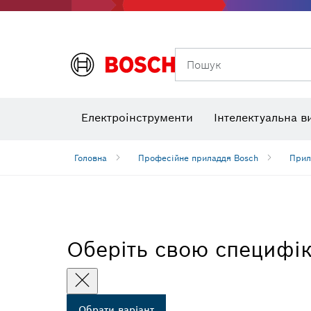
Приладд
Пошук
Кутоміри та нахиломіри
Теплов
Електроінструменти
Інтелектуальна в
Головна
Професійне приладдя Bosch
Прил
Оберіть свою специфі
Обрати варіант