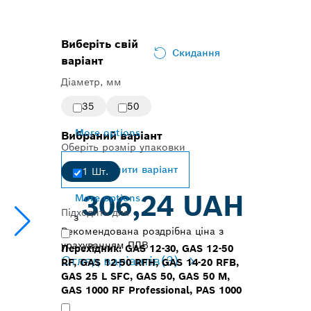
Виберіть свій
Скидання
варіант
Діаметр, мм
35
50
More options
Вибраний варіант
Оберіть розмір упаковки
Змінити варіант
1 Шт.
306,24 UAH
More options
Підходить для
з
Рекомендована роздрібна ціна з
урахуванням ПДВ
Перехідник: GAS 12-30, GAS 12-50
Огляд варіантів
(3)
RF, GAS 12-50 RFH, GAS 14-20 RFB,
GAS 25 L SFC, GAS 50, GAS 50 M,
GAS 1000 RF Professional, PAS 1000