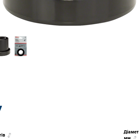
У
Діамет
тів
мм