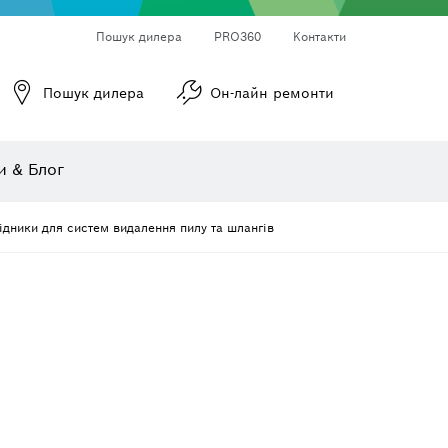
Пошук дилера
PRO360
Kонтакти
Свердління, різання й шліфування алмазними інструментами
Насадки для загвинчування, торцеві ключі та головки
Відрізні круги, шліфувальні диски та зачисні щітки
Фрези та ножі для рубанка
Пошук дилера
Он-лайн ремонти
и & Блог
ідники для систем видалення пилу та шлангів