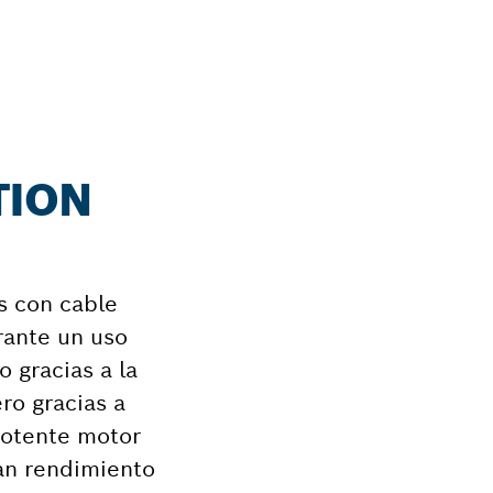
TION
s con cable
rante un uso
 gracias a la
ro gracias a
potente motor
ran rendimiento