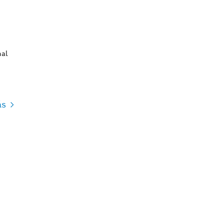
S
al
ás