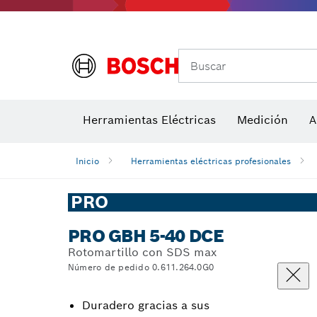
Accesorios para multiherramienta
Accesorios de máquinas
Herramientas inalámbricas para el jardín
Hojas de 
Her
Buscar
Herramientas Eléctricas
Medición
A
Detectores de temperatura y cámaras térmicas
Inicio
Herramientas eléctricas profesionales
PRO
PRO GBH 5-40 DCE
Rotomartillo con SDS max
Número de pedido 0.611.264.0G0
Duradero gracias a sus