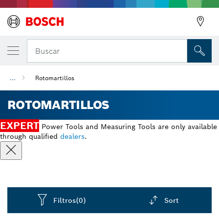
Buscar
...
Rotomartillos
ROTOMARTILLOS
EXPERT
Power Tools and Measuring Tools are only available
through qualified
dealers
.
Filtros
(0)
Sort
Dropdown