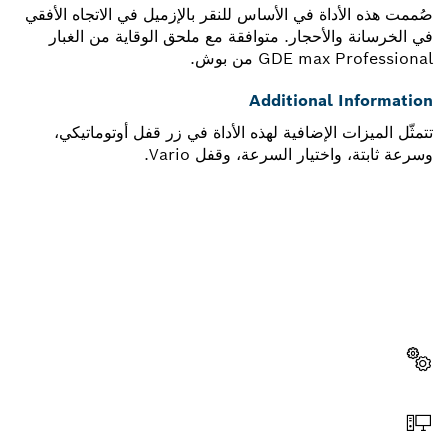
صُممت هذه الأداة في الأساس للنقر بالإزميل في الاتجاه الأفقي
في الخرسانة والأحجار. متوافقة مع ملحق الوقاية من الغبار
GDE max Professional من بوش.
Additional Information
تتمثّل الميزات الإضافية لهذه الأداة في زر قفل أوتوماتيكي،
وسرعة ثابتة، واختيار السرعة، وقفل Vario.
هل تحتاج إلى قطعة غيار؟
ستجد هنا قطع الغيار المناسبة لأداة بوش الاحترافية الخاصة بك
بسرعة وسهولة.
اختر قطعة غيار