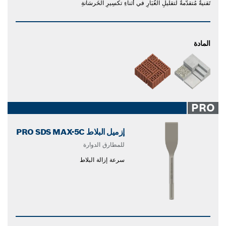
تَقنيةٌ مُتقدّمةٌ لتقليلِ الغُبَارِ في أثناءِ تكسِيرِ الخَرسَانةِ
المادة
PRO
إزميل البلاط PRO SDS MAX-5C
للمطارق الدوارة
سرعة إزالة البلاط