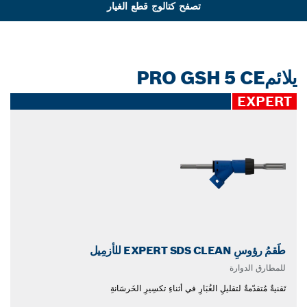
تصفح كتالوج قطع الغيار
يلائمPRO GSH 5 CE
EXPERT
طَقمُ رؤوسِ EXPERT SDS CLEAN للأزمِيل
للمطارق الدوارة
تَقنيةٌ مُتقدّمةٌ لتقليلِ الغُبَارِ في أثناءِ تكسِيرِ الخَرسَانةِ