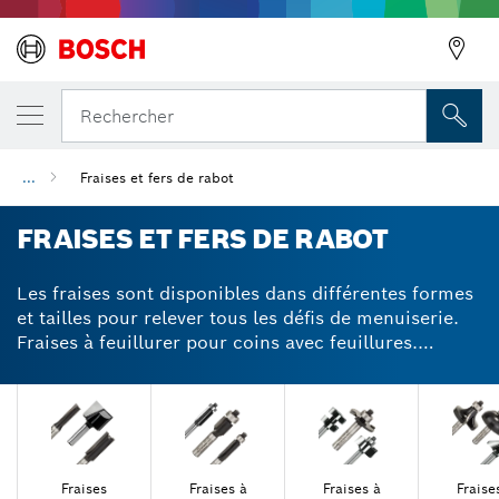
Rechercher
...
Fraises et fers de rabot
Précédent
FRAISES ET FERS DE RABOT
Les fraises sont disponibles dans différentes formes
et tailles pour relever tous les défis de menuiserie.
Fraises à feuillurer pour coins avec feuillures.
Fraises à rainurer pour graver des lettres fines.
Fraise à canneler pour rainures arrondies. Bosch
propose ces fraises et bien plus encore. Pour votre
sécurité, la conception de notre fraise empêche les
rebonds, car elle permet de réduire les copeaux. Les
fers de rabot réversibles au carbure offrent des
Fraises
Fraises à
Fraises à
Fraise