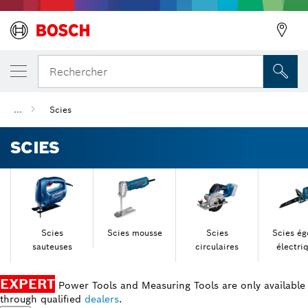
Rechercher
...
Scies
Précédent
SCIES
Scies
Scies mousse
Scies
Scies ég
sauteuses
circulaires
électri
EXPERT
Power Tools and Measuring Tools are only available
through qualified
dealers
.