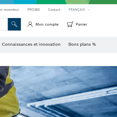
Mesureurs d’angle et niveaux électroniques
Caméras et détecteurs thermiques
un revendeur
PRO360
Contact
FRANÇAIS
Mon compte
Panier
Connaissances et innovation
Bons plans %