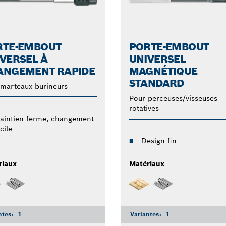
RTE-EMBOUT
PORTE-EMBOUT
VERSEL À
UNIVERSEL
ANGEMENT RAPIDE
MAGNÉTIQUE
STANDARD
marteaux burineurs
Pour perceuses/visseuses
rotatives
aintien ferme, changement
cile
Design fin
riaux
Matériaux
ntes:
1
Variantes:
1