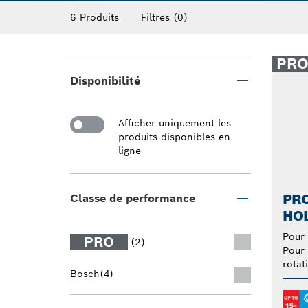
particulièrement pratiques lorsque vous de
6 Produits
Filtres
(0)
déclenchement en un clic pour perceuses vo
espaces restreints ou difficiles avec nos s
PR
Disponibilité
Afficher uniquement les
produits disponibles en
ligne
PRO
Classe de performance
HO
Pour 
PRO
(2)
Pour 
rotat
Bosch
(4)