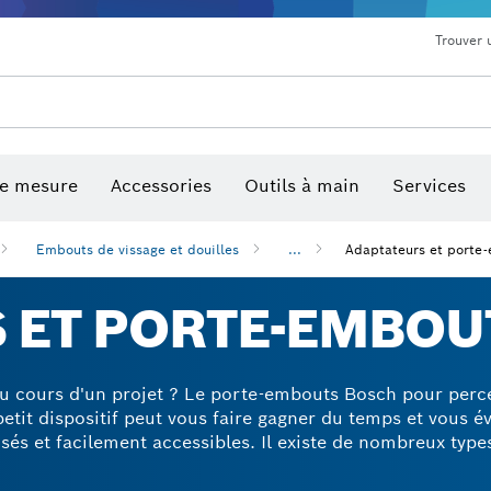
Trouver 
de mesure
Accessories
Outils à main
Services
Embouts de vissage et douilles
...
Adaptateurs et porte
 ET PORTE-EMBOU
u cours d'un projet ? Le porte-embouts Bosch pour perc
petit dispositif peut vous faire gagner du temps et vous év
sés et facilement accessibles. Il existe de nombreux type
étiques ou de vissage, les porte-embouts à déclencheme
our tournevis magnétiques permanents ou visseuses à per