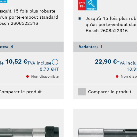
usqu'à 15 fois plus robuste
u'un porte-embout standard
Jusqu'à 15 fois plus rob
osch 2608522316
qu'un porte-embout sta
Bosch 2608522316
ntes:
4
Variantes:
1
10,52 €
22,90 €
de
TVA incluse
TVA inclu
8,70 €
HT
18,9
Non disponible
Non disp
Comparer le produit
Comparer le produit