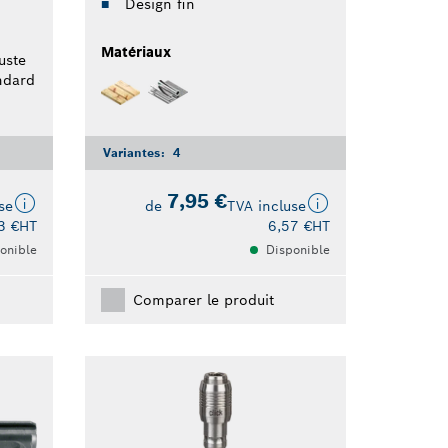
Design fin
Matériaux
uste
ndard
Variantes:
4
7,95 €
se
de
TVA incluse
3 €
HT
6,57 €
HT
onible
Disponible
Comparer le produit