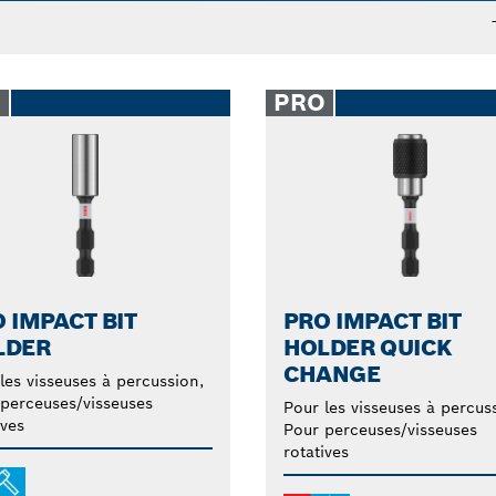
vez maintenir vos embouts solidement en place. Notre p
us permet d'échanger les embouts rapidement et facileme
upports d'extension pour disposer d'une longueur supplém
O
PRO
 IMPACT BIT
PRO IMPACT BIT
LDER
HOLDER QUICK
CHANGE
les visseuses à percussion,
perceuses/visseuses
Pour les visseuses à percus
ives
Pour perceuses/visseuses
rotatives