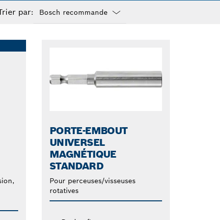
orte-embouts à
Trier par:
nt. Atteignez les
Dropdown
entaire.
closed
PORTE-EMBOUT
UNIVERSEL
MAGNÉTIQUE
STANDARD
sion,
Pour perceuses/visseuses
rotatives