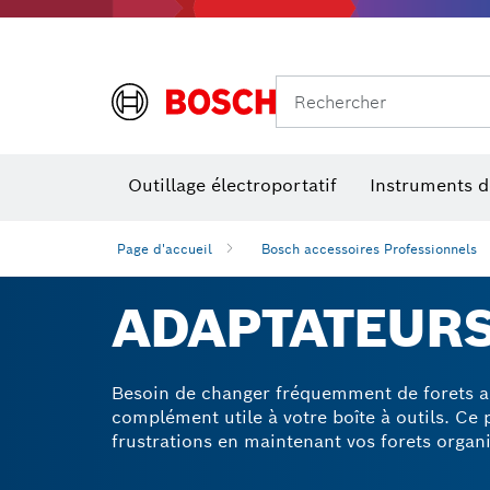
Rechercher
Outillage électroportatif
Instruments 
Page d'accueil
Bosch accessoires Professionnels
ADAPTATEURS
Besoin de changer fréquemment de forets a
complément utile à votre boîte à outils. Ce 
frustrations en maintenant vos forets organi
embouts, notamment les porte-embouts magn
supports d'extension. Les porte-embouts p