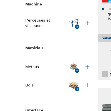
Machine
J
q
B
Perceuses et
visseuses
8
Varia
Matériau
Métaux
4
Bois
4
Interface