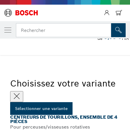
VOTRE VARIANTE SÉLECTIONNÉE
Centreurs de tourillons, ensemble de 4 pi
Rechercher
5,98 €
de
TVA 
...
Assortiments de centreurs de tourillon en bois cannelés
Choisissez votre variante
Sélectionner une variante
CENTREURS DE TOURILLONS, ENSEMBLE DE 4
PIÈCES
Pour perceuses/visseuses rotatives