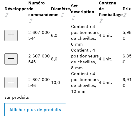
Numéro
Contenu
Set
Développer
de
Diamètre,
de
Prix
description
commande
mm
l'emballage
Contient : 4
2 607 000
positionneurs
5,98
6,0
4 Unit.
544
de chevilles,
€
6 mm
Contient : 4
2 607 000
positionneurs
6,35
8,0
4 Unit.
545
de chevilles,
€
8 mm
Contient : 4
2 607 000
positionneurs
6,91
10,0
4 Unit.
546
de chevilles,
€
10 mm
sur
produits
Afficher plus de produits