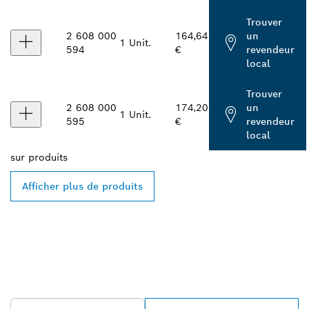
Trouver
2 608 000
164,64
un
1 Unit.
594
€
revendeur
local
Trouver
2 608 000
174,20
un
1 Unit.
595
€
revendeur
local
sur
produits
Afficher plus de produits
TROUVEZ UN REVENDEUR
BOSCH PROFESSIONAL À
PROXIMITÉ