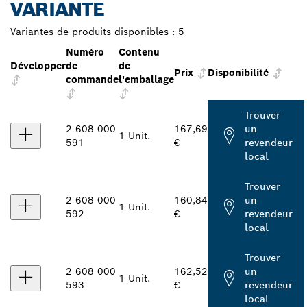
VARIANTE
Variantes de produits disponibles :
5
Numéro
Contenu
Développer
de
de
Prix
Disponibilité
commande
l'emballage
Trouver
2 608 000
167,69
un
1 Unit.
591
€
revendeur
local
Trouver
2 608 000
160,84
un
1 Unit.
592
€
revendeur
local
Trouver
2 608 000
162,52
un
1 Unit.
593
€
revendeur
local