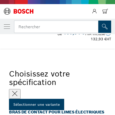
VOTRE VARIANTE SÉLECTIONNÉE
Bras de contact pour limes électriques
Rechercher
160,84 €
de
TVA incluse
132,93 €
HT
...
Bras de contact pour limes électriques
Choisissez votre
spécification
Sélectionner une variante
BRAS DE CONTACT POUR LIMES ÉLECTRIQUES