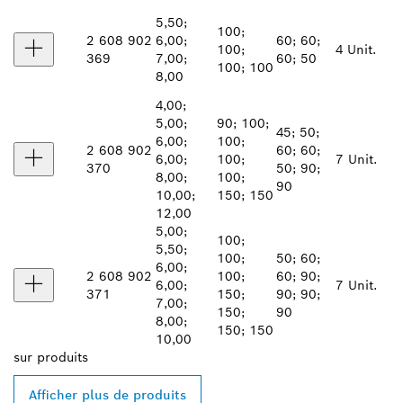
5,50;
100;
2 608 902
6,00;
60; 60;
100;
4 Unit.
369
7,00;
60; 50
100; 100
8,00
4,00;
5,00;
90; 100;
45; 50;
6,00;
100;
2 608 902
60; 60;
6,00;
100;
7 Unit.
370
50; 90;
8,00;
100;
90
10,00;
150; 150
12,00
5,00;
100;
5,50;
100;
50; 60;
6,00;
2 608 902
100;
60; 90;
6,00;
7 Unit.
371
150;
90; 90;
7,00;
150;
90
8,00;
150; 150
10,00
sur
produits
Afficher plus de produits