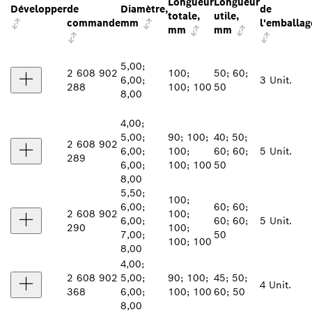
Longueur
Longueur
Développer
de
Diamètre,
de
totale,
utile,
commande
mm
l'emballag
mm
mm
5,00;
2 608 902
100;
50; 60;
6,00;
3 Unit.
288
100; 100
50
8,00
4,00;
5,00;
90; 100;
40; 50;
2 608 902
6,00;
100;
60; 60;
5 Unit.
289
6,00;
100; 100
50
8,00
5,50;
100;
6,00;
60; 60;
2 608 902
100;
6,00;
60; 60;
5 Unit.
290
100;
7,00;
50
100; 100
8,00
4,00;
2 608 902
5,00;
90; 100;
45; 50;
4 Unit.
368
6,00;
100; 100
60; 50
8,00