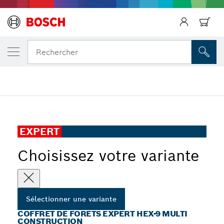
Précédent
VOTRE VARIANTE SÉLECTIONNÉE
Coffret de forets EXPERT HEX-9 Multi Cons
Précédent
Précédent
Rechercher
...
Coffret de forets EXPERT HEX-9 Multi Construction
EXPERT
Choisissez votre variante
Sélectionner une variante
COFFRET DE FORETS EXPERT HEX-9 MULTI
CONSTRUCTION