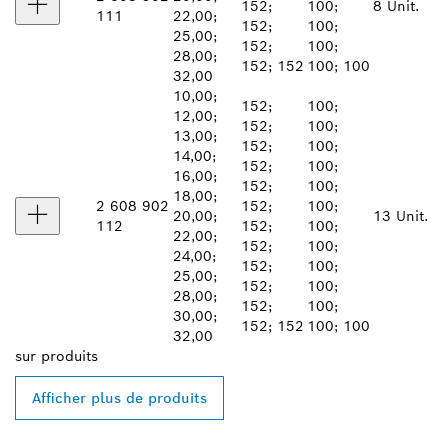
152;
100;
8 Unit.
111
22,00;
152;
100;
25,00;
152;
100;
28,00;
152; 152
100; 100
32,00
10,00;
152;
100;
12,00;
152;
100;
13,00;
152;
100;
14,00;
152;
100;
16,00;
152;
100;
18,00;
2 608 902
152;
100;
20,00;
13 Unit.
112
152;
100;
22,00;
152;
100;
24,00;
152;
100;
25,00;
152;
100;
28,00;
152;
100;
30,00;
152; 152
100; 100
32,00
sur
produits
Afficher plus de produits