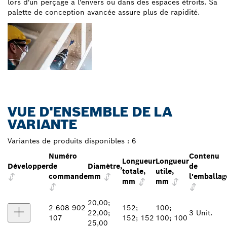
lors d'un perçage à l'envers ou dans des espaces étroits. Sa
palette de conception avancée assure plus de rapidité.
VUE D'ENSEMBLE DE LA
VARIANTE
Variantes de produits disponibles :
6
Numéro
Contenu
Longueur
Longueur
Développer
de
Diamètre,
de
totale,
utile,
commande
mm
l'emballag
mm
mm
20,00;
2 608 902
152;
100;
22,00;
3 Unit.
107
152; 152
100; 100
25,00