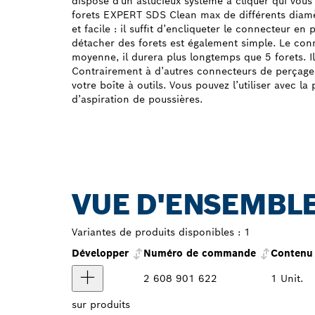
dispose d'un astucieux système à cliquer qui vous 
forets EXPERT SDS Clean max de différents diamè
et facile : il suffit d’encliqueter le connecteur en 
détacher des forets est également simple. Le conn
moyenne, il durera plus longtemps que 5 forets. I
Contrairement à d’autres connecteurs de perçage,
votre boîte à outils. Vous pouvez l’utiliser avec la 
d’aspiration de poussières.
VUE D'ENSEMBLE
Variantes de produits disponibles :
1
Développer
Numéro de commande
Contenu 
2 608 901 622
1 Unit.
sur
produits