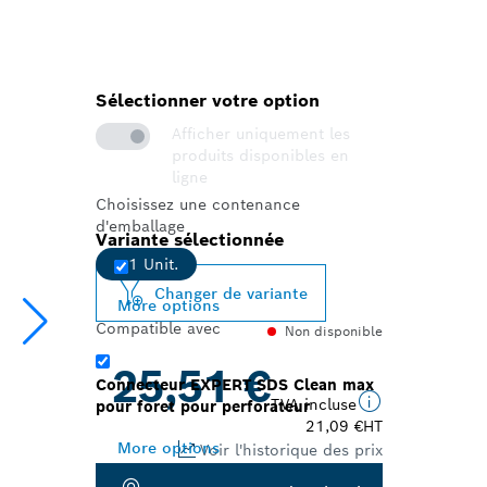
Sélectionner votre option
Afficher uniquement les
produits disponibles en
ligne
Choisissez une contenance
d'emballage
Variante sélectionnée
1 Unit.
Changer de variante
More options
Compatible avec
Non disponible
25,51 €
Connecteur EXPERT SDS Clean max
TVA incluse
pour foret pour perforateur
21,09 €
HT
More options
Voir l'historique des prix