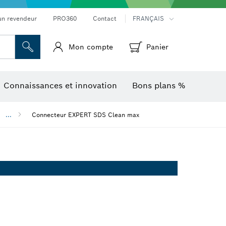
Mesureurs d’angle et niveaux électroniques
Caméras et détecteurs thermiques
un revendeur
PRO360
Contact
FRANÇAIS
Mon compte
Panier
Connaissances et innovation
Bons plans %
...
Connecteur EXPERT SDS Clean max