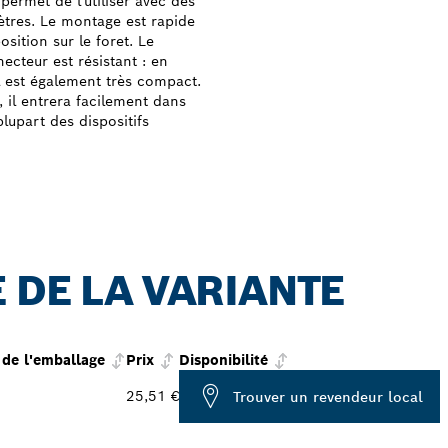
permet de l'utiliser avec des
tres. Le montage est rapide
position sur le foret. Le
ecteur est résistant : en
l est également très compact.
 il entrera facilement dans
plupart des dispositifs
 DE LA VARIANTE
de l'emballage
Prix
Disponibilité
25,51 €
Trouver un revendeur local