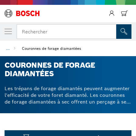
Rechercher
...
Couronnes de forage diamantées
COURONNES DE FORAGE
DIAMANTÉES
Les trépans de forage diamantés peuvent augmenter
l'efficacité de votre foret diamanté. Les couronnes
de forage diamantées à sec offrent un perçage à sec
à hautes performances dans de nombreuses
applications. Les trépans de perçage et les coffrets
de forets diamantés Bosch offrent des performances
élevées et un perçage fiable pour la maçonnerie. Nos
trépans de forage comprennent des diamants haut