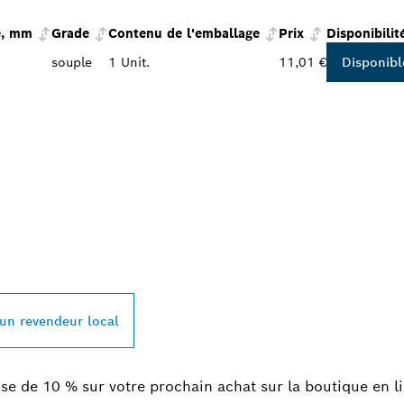
e, mm
Grade
Contenu de l'emballage
Prix
Disponibilit
souple
1 Unit.
11,01 €
Disponibl
REVENDEUR BOSC
L À PROXIMITÉ
 un revendeur local
se de 10 % sur votre prochain achat sur la boutique en l