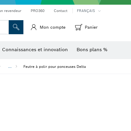
Mesureurs d’angle et niveaux électroniques
Caméras et détecteurs thermiques
un revendeur
PRO360
Contact
FRANÇAIS
Mon compte
Panier
Connaissances et innovation
Bons plans %
...
Feutre à polir pour ponceuses Delta