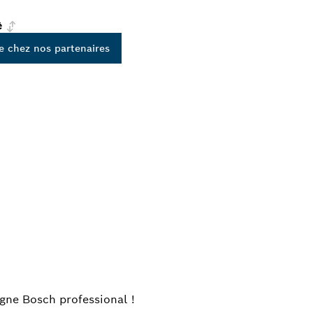
é
e chez nos partenaires
H
igne Bosch professional !