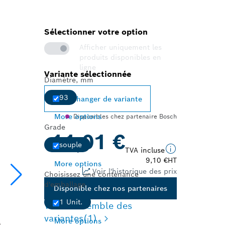
Sélectionner votre option
Afficher uniquement les
produits disponibles en
ligne
Variante sélectionnée
Diamètre, mm
93
Changer de variante
More options
Disponibles chez partenaire Bosch
Grade
11,01 €
souple
TVA incluse
9,10 €
HT
More options
Voir l'historique des prix
Choisissez une contenance
d'emballage
Disponible chez nos partenaires
1 Unit.
Vue d'ensemble des
variantes
(1)
More options