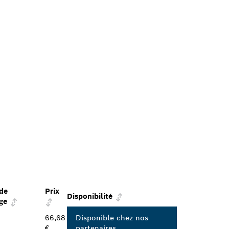
de
Prix
Disponibilité
ge
66,68
Disponible chez nos
€
partenaires