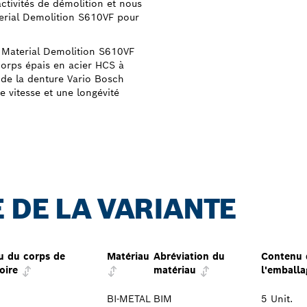
activités de démolition et nous
erial Demolition S610VF pour
i Material Demolition S610VF
corps épais en acier HCS à
 de la denture Vario Bosch
e vitesse et une longévité
 DE LA VARIANTE
u du corps de
Matériau
Abréviation du
Contenu 
oire
matériau
l'emballa
BI-METAL
BIM
5 Unit.