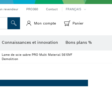
Mesureurs d’angle et niveaux électroniques
Caméras et détecteurs thermiques
un revendeur
PRO360
Contact
FRANÇAIS
Mon compte
Panier
Connaissances et innovation
Bons plans %
Lame de scie sabre PRO Multi Material S610VF
Demolition