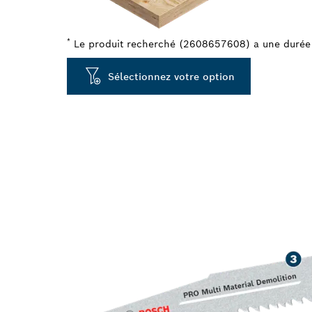
*
Le produit recherché (2608657608) a une durée d
Sélectionnez votre option
LONGUE DURÉE
DANS LE BOI