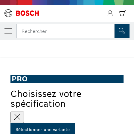
VOTRE VARIANTE SÉLECTIONNÉE
Lame de scie sauteuse PRO Hardwood fast
Rechercher
...
Lame de scie sauteuse PRO Hardwood fast T144DF
PRO
Choisissez votre
spécification
Sélectionner une variante