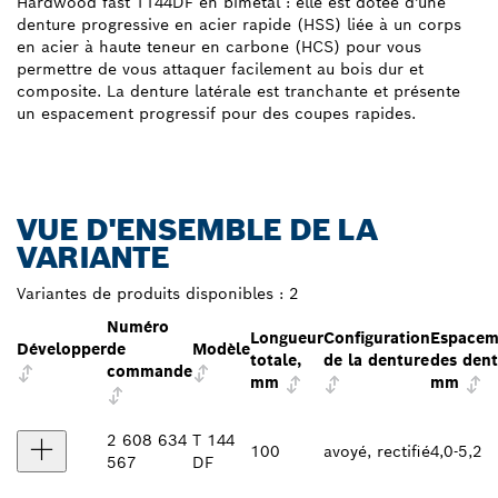
Hardwood fast T144DF en bimétal : elle est dotée d'une
denture progressive en acier rapide (HSS) liée à un corps
en acier à haute teneur en carbone (HCS) pour vous
permettre de vous attaquer facilement au bois dur et
composite. La denture latérale est tranchante et présente
un espacement progressif pour des coupes rapides.
VUE D'ENSEMBLE DE LA
VARIANTE
Variantes de produits disponibles :
2
Numéro
Longueur
Configuration
Espacem
Développer
de
Modèle
totale,
de la denture
des dent
commande
mm
mm
2 608 634
T 144
100
avoyé, rectifié
4,0-5,2
567
DF