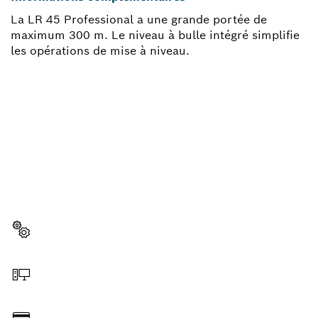
La LR 45 Professional a une grande portée de
maximum 300 m. Le niveau à bulle intégré simplifie
les opérations de mise à niveau.
BESOIN D'UNE PIÈCE
DÉTACHÉE ?
Ici, vous trouverez rapidement et facilement les
pièces détachées adaptées à votre outillage
professionnel Bosch.
Sélectionner une pièce détachée
Commander en ligne