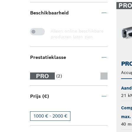
PR
Beschikbaarheid
Alleen online beschikbare
producten laten zien
Prestatieklasse
PRO
Accu
PRO
(2)
Aand
21 k
Prijs (€)
Comp
1000 € - 2000 €
max. 
40 