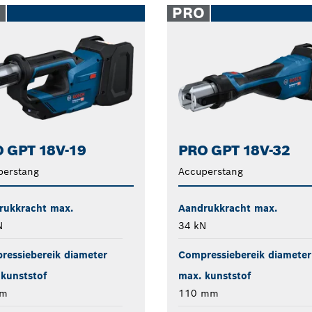
O
PRO
 GPT 18V-19
PRO GPT 18V-32
perstang
Accuperstang
rukkracht max.
Aandrukkracht max.
N
34 kN
ressiebereik diameter
Compressiebereik diameter
kunststof
max. kunststof
mm
110 mm