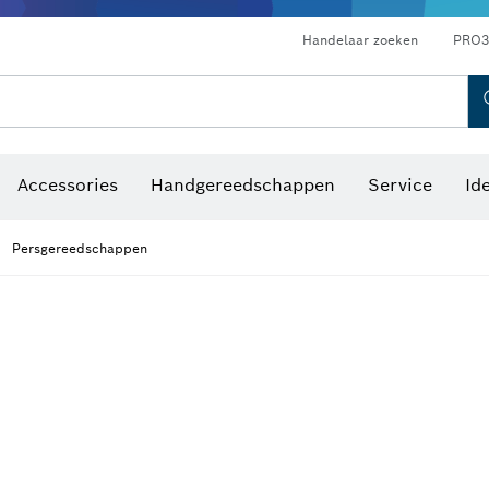
Optische waterpastoestellen
Handelaar zoeken
PRO3
Accessories
Handgereedschappen
Service
Id
Persgereedschappen