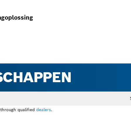
agoplossing
SCHAPPEN
 through qualified
dealers
.