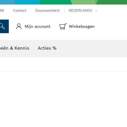
Warmtebeeldcamera's & thermodetectoren
60
Contact
Duurzaamheid
NEDERLANDS
Mijn account
Winkelwagen
eeën & Kennis
Acties %