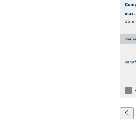
Comp
max.
35 
Varia
vana