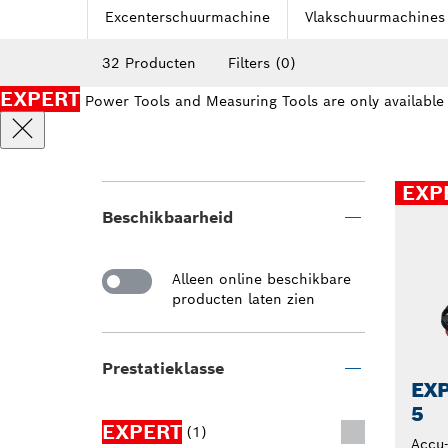
Excenterschuurmachine
Vlakschuurmachines
32 Producten
Filters
(0)
EXPERT
Power Tools and Measuring Tools are only available
EXP
Beschikbaarheid
Alleen online beschikbare
producten laten zien
Prestatieklasse
EXP
5
EXPERT
(1)
Accu