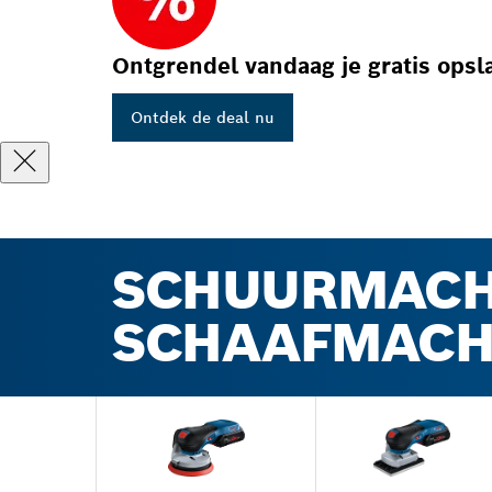
Ontgrendel vandaag je gratis opsl
Ontdek de deal nu
SCHUURMACH
SCHAAFMACH