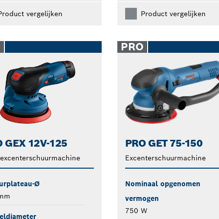
Product vergelijken
Product vergelijken
O
PRO
 GEX 12V-125
PRO GET 75-150
-excenterschuurmachine
Excenterschuurmachine
urplateau-Ø
Nominaal opgenomen
 mm
vermogen
750 W
eldiameter