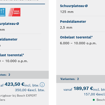
Schuurplateau-Ø
125 mm
Pendeldiameter
urplateau-Ø
2,5 mm
 mm
Onbelast toerental*
eldiameter
6.000 – 10.000 o.p.m.
m
ast toerental*
 – 10.000 o.p.m.
nten:
2
Varianten:
2
423,50 €
naf
incl. btw.
189,97 €
vanaf
incl. b
350,00 €
excl. btw.
157,00 €
excl
krijgbaar bij Bosch EXPERT
lers
Besch