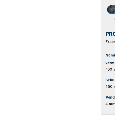
PRO
Exce
Nomi
verm
400 
Schu
150
Pend
4 m