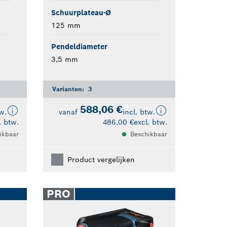
Schuurplateau-Ø
125 mm
Pendeldiameter
3,5 mm
Varianten:
3
588,06 €
tw.
vanaf
incl. btw.
. btw.
486,00 €
excl. btw.
ikbaar
Beschikbaar
Product vergelijken
PRO