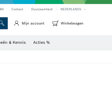
Warmtebeeldcamera's & thermodetectoren
60
Contact
Duurzaamheid
NEDERLANDS
Mijn account
Winkelwagen
eeën & Kennis
Acties %