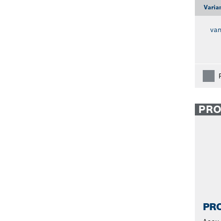
Varia
va
PR
PRO