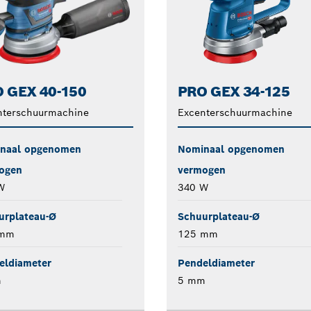
 GEX 40-150
PRO GEX 34-125
nterschuurmachine
Excenterschuurmachine
naal opgenomen
Nominaal opgenomen
ogen
vermogen
W
340 W
urplateau-Ø
Schuurplateau-Ø
 mm
125 mm
eldiameter
Pendeldiameter
m
5 mm