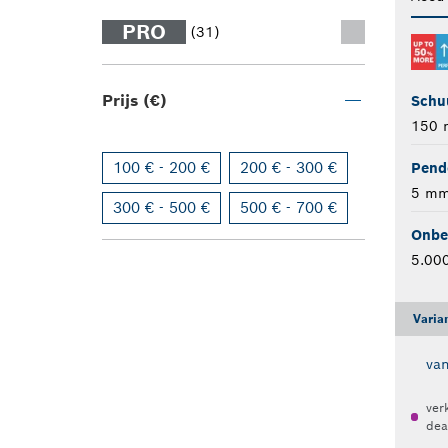
PRO
(31)
Prijs (€)
Schu
150
100 € - 200 €
200 € - 300 €
Pend
5 m
300 € - 500 €
500 € - 700 €
Onbel
5.000
Varia
va
ver
dea