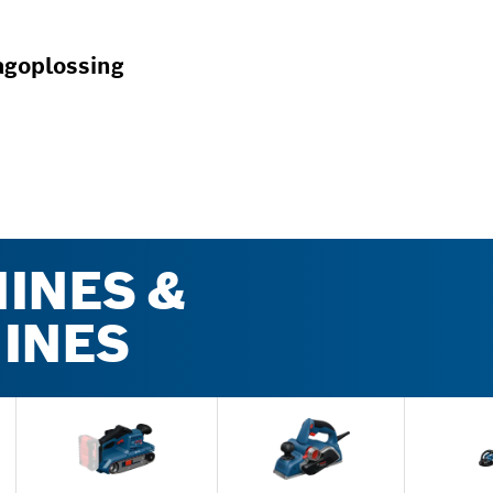
agoplossing
INES &
INES