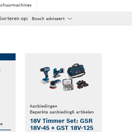
schuurmachines
Sorteren op:
Dropdown
closed
Aanbiedingen
Beperkte aanbieding
6 artikelen
18V Timmer Set: GSR
ne
18V-45 + GST 18V-125