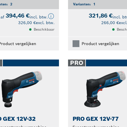
nten:
2
Varianten:
1
394,46 €
321,86 €
naf
incl. btw.
incl. b
326,00 €
excl. btw.
266,00 €
excl
Beschikbaar
Besch
Product vergelijken
Product vergelijken
O
PRO
 GEX 12V-32
PRO GEX 12V-77