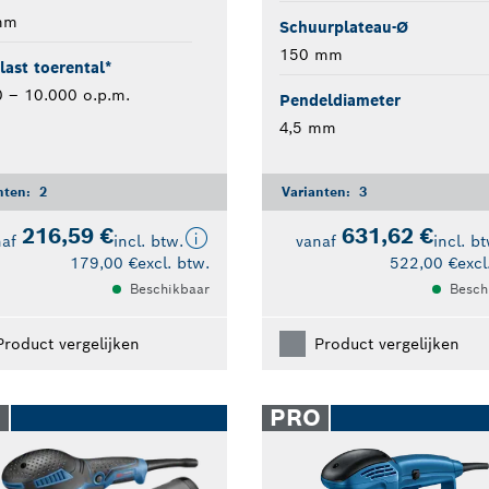
mm
Schuurplateau-Ø
150 mm
ast toerental*
 – 10.000 o.p.m.
Pendeldiameter
4,5 mm
nten:
2
Varianten:
3
216,59 €
631,62 €
naf
incl. btw.
vanaf
incl. b
179,00 €
excl. btw.
522,00 €
excl
Beschikbaar
Besch
Product vergelijken
Product vergelijken
O
PRO