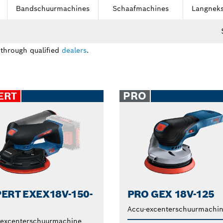
Bandschuurmachines
Schaafmachines
Langnek
 through qualified
dealers
.
PRO
ERT
ERT EXEX18V-150-
PRO GEX 18V-125
Accu-excenterschuurmachi
-excenterschuurmachine