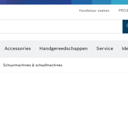
Optische waterpastoestellen
Handelaar zoeken
PRO3
Accessories
Handgereedschappen
Service
Id
Schuurmachines & schaafmachines