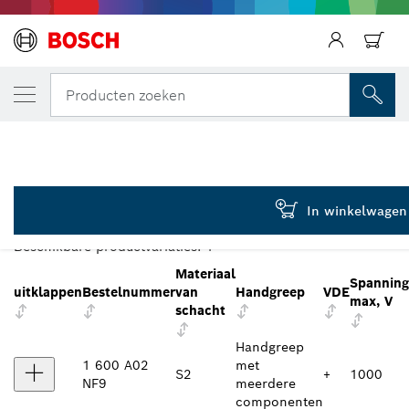
JOUW GESELECTEERDE VARIANT
VDE gemengde schroevendraaierset, 14-de
Producten zoeken
1 600 A02 NF9
...
VDE gemengde schroevendraaierset 14-delig, Professional
VARIANTENOVERZICHT
In winkelwagen
Beschikbare productvariaties:
1
Materiaal
Spanning
uitklappen
Bestelnummer
van
Handgreep
VDE
max, V
schacht
Handgreep
1 600 A02
met
S2
+
1000
NF9
meerdere
componenten