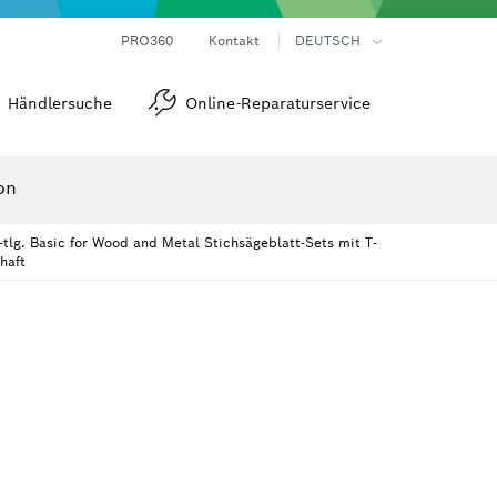
Laser-Entfernungsmesser
Wärmebildkameras & Thermodetektoren
Winkel- und Neigungsmesser
PRO360
Kontakt
DEUTSCH
Händlersuche
Online-Reparaturservice
on
-tlg. Basic for Wood and Metal Stichsägeblatt-Sets mit T-
haft