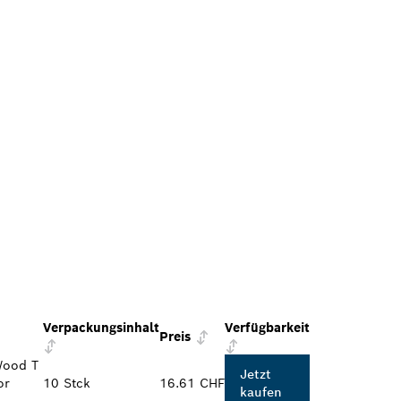
Verpackungsinhalt
Verfügbarkeit
Preis
Wood T
Jetzt
or
10 Stck
16.61 CHF
kaufen