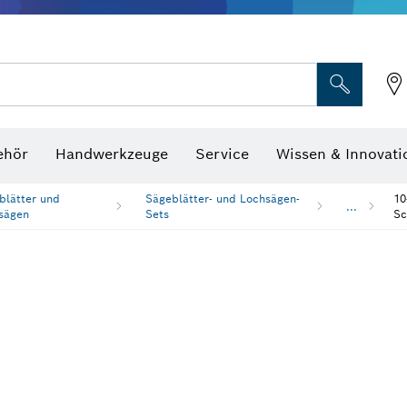
Optische Nivelliergeräte
hraubenschlüssel
ehör
Handwerkzeuge
Service
Wissen & Innovati
blätter und
Sägeblätter- und Lochsägen-
10
...
sägen
Sets
Sc