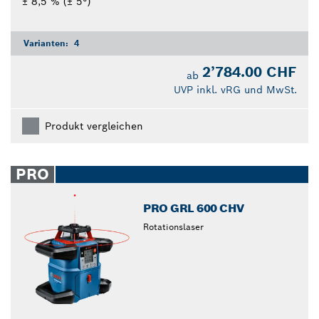
± 8,5 % (± 5°)
Varianten:
4
2’784.00 CHF
ab
UVP inkl. vRG und MwSt.
Produkt vergleichen
PRO
PRO GRL 600 CHV
Rotationslaser