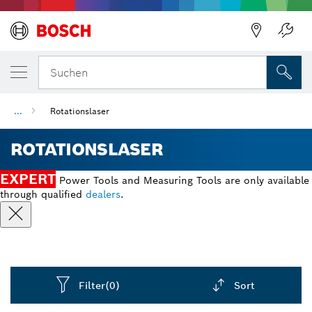
Suchen
...
Rotationslaser
ROTATIONSLASER
EXPERT
Power Tools and Measuring Tools are only available
through qualified
dealers
.
Filter
(0)
Sort
Dropdown