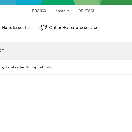
Laser-Entfernungsmesser
Wärmebildkameras & Thermodetektoren
Winkel- und Neigungsmesser
PRO360
Kontakt
DEUTSCH
Händlersuche
Online-Reparaturservice
on
egelsenker für Holzspiralbohrer