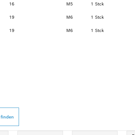
16
M5
1 Stck
19
M6
1 Stck
19
M6
1 Stck
 PROFESSIONAL
DEINER NÄHE
 finden