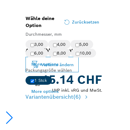
Wähle deine
Zurücksetzen
Option
Durchmesser, mm
3,00
4,00
5,00
Ausgewählte Variante
6,00
8,00
10,00
More options
Variante ändern
Packungsgröße wählen
15.14 CHF
1 Stck
ab
UVP inkl. vRG und MwSt.
More options
Variantenübersicht
(6)