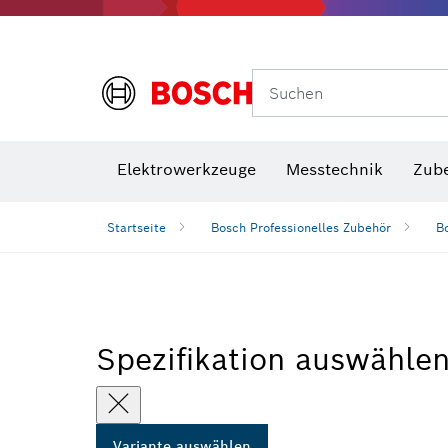
Suchen
VDE Sc
Elektrowerkzeuge
Messtechnik
Zub
Startseite
Bosch Professionelles Zubehör
B
Spezifikation auswähle
Variante auswählen