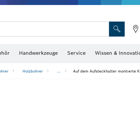
Optische Nivelliergeräte
hraubenschlüssel
ehör
Handwerkzeuge
Service
Wissen & Innovati
ohrer
Holzbohrer
...
Auf dem Aufsteckhalter montierte K
n