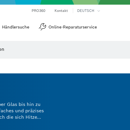
Laser-Entfernungsmesser
Wärmebildkameras & Thermodetektoren
Winkel- und Neigungsmesser
PRO360
Kontakt
DEUTSCH
Händlersuche
Online-Reparaturservice
on
er Glas bis hin zu
faches und präzises
h die sich Hitze
rbide-Bohrer
 Bosch passen