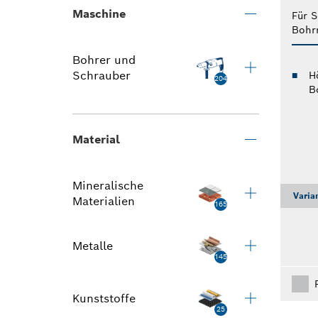
Maschine
Für S
Bohr
Bohrer und
Schrauber
H
204
B
Material
Mineralische
Varia
Materialien
165
Metalle
145
Kunststoffe
25