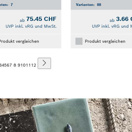
nten:
7
Varianten:
88
75.45 CHF
3.66
ab
ab
UVP inkl. vRG und MwSt.
UVP inkl. vRG und 
Produkt vergleichen
Produkt vergleichen
3
4
5
6
7
8
9
10
11
12