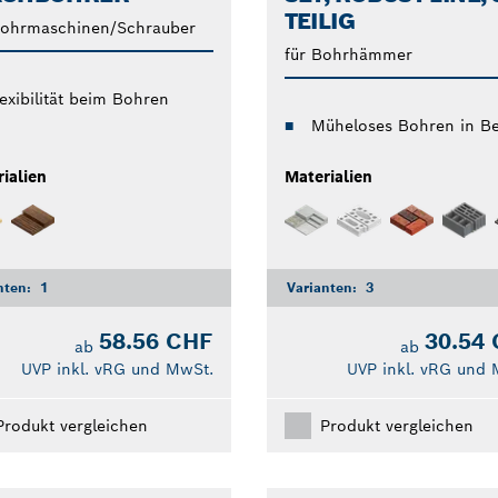
TEILIG
Bohrmaschinen/Schrauber
für Bohrhämmer
lexibilität beim Bohren
Müheloses Bohren in B
ialien
Materialien
nten:
1
Varianten:
3
58.56 CHF
30.54
ab
ab
UVP inkl. vRG und MwSt.
UVP inkl. vRG und 
Produkt vergleichen
Produkt vergleichen