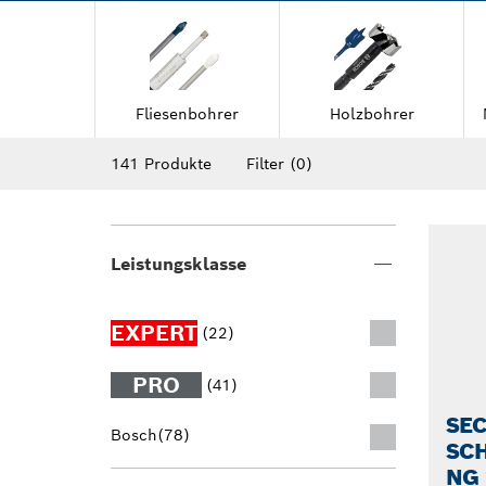
universell zu unseren Bohrmaschinen und si
Carbide-Bohrer an, um beim Bohren eine ers
Fliesenbohrer
Holzbohrer
141 Produkte
Filter
(0)
Leistungsklasse
EXPERT
(22)
PRO
(41)
SE
Bosch
(78)
SC
NG 