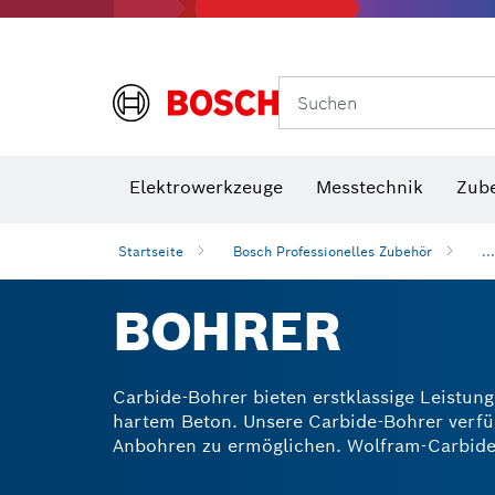
Suchen
VDE Sc
Elektrowerkzeuge
Messtechnik
Zub
Startseite
Bosch Professionelles Zubehör
...
BOHRER
Carbide-Bohrer bieten erstklassige Leistung
hartem Beton. Unsere Carbide-Bohrer verfüg
Anbohren zu ermöglichen. Wolfram-Carbide-
und Reibung beim Bohren reduzieren lassen
sowohl für Bohrhämmer und Schlagbohrer a