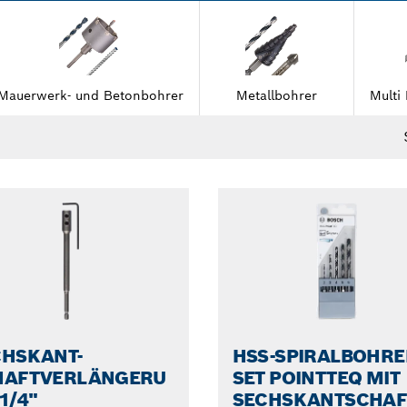
nd einzeln und im Set erhältlich. Wir bieten eine große 
tklassige Leistung zu erzielen.
Mauerwerk- und Betonbohrer
Metallbohrer
Multi
CHSKANT-
HSS-SPIRALBOHRE
HAFTVERLÄNGERU
SET POINTTEQ MIT
1/4"
SECHSKANTSCHAF