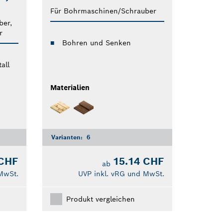
Für Bohrmaschinen/Schrauber
ber,
r
Bohren und Senken
all
Materialien
Varianten:
6
 CHF
15.14 CHF
ab
MwSt.
UVP inkl. vRG und MwSt.
Produkt vergleichen