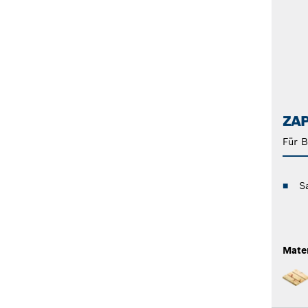
ZA
Für 
S
Mater