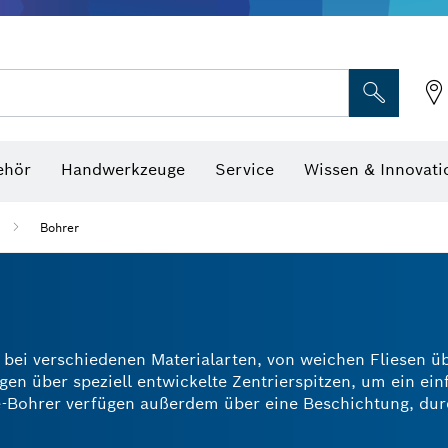
Optische Nivelliergeräte
hraubenschlüssel
ehör
Handwerkzeuge
Service
Wissen & Innovati
Bohrer
 bei verschiedenen Materialarten, von weichen Fliesen üb
en über speziell entwickelte Zentrierspitzen, um ein ein
Bohrer verfügen außerdem über eine Beschichtung, durc
. Dank der verschiedenen Schäfte eignen sich unsere Ca
ls auch für Schrauber. Die meisten Carbide-Bohrer von