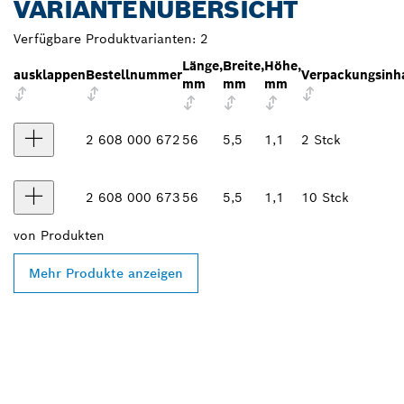
VARIANTENÜBERSICHT
Verfügbare Produktvarianten:
2
Länge,
Breite,
Höhe,
ausklappen
Bestellnummer
Verpackungsinh
mm
mm
mm
2 608 000 672
56
5,5
1,1
2 Stck
2 608 000 673
56
5,5
1,1
10 Stck
von
Produkten
Mehr Produkte anzeigen
FINDE BOSCH
PROFESSIONAL HÄNDLER
IN DEINER NÄHE