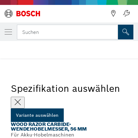
Zurück
DEINE AUSGEWÄHLTE VARIANTE
Wood Razor Carbide-Wendehobelmesser, 
Zurück
Suchen
...
Carbide-Wendehobelmesser, 56 mm
Spezifikation auswählen
Variante auswählen
WOOD RAZOR CARBIDE-
WENDEHOBELMESSER, 56 MM
Für Akku-Hobelmaschinen