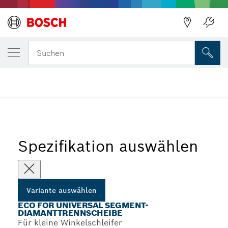
Zurück
DEINE AUSGEWÄHLTE VARIANTE
Eco for Universal Segment-Diamanttrennsc
Zurück
Suchen
Eco for Universal Diamanttrennscheiben für kleine
...
Winkelschleifer
Spezifikation auswählen
Variante auswählen
ECO FOR UNIVERSAL SEGMENT-
DIAMANTTRENNSCHEIBE
Für kleine Winkelschleifer