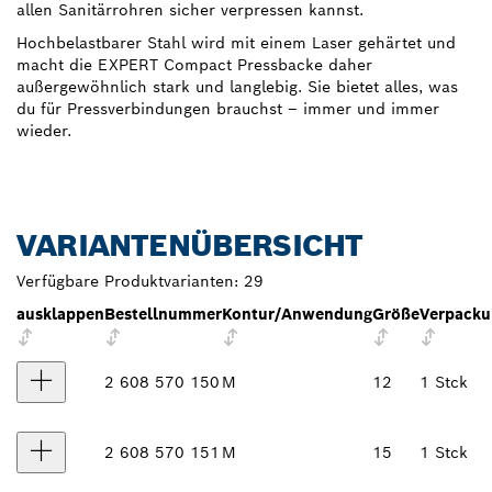
allen Sanitärrohren sicher verpressen kannst.
Hochbelastbarer Stahl wird mit einem Laser gehärtet und
macht die EXPERT Compact Pressbacke daher
außergewöhnlich stark und langlebig. Sie bietet alles, was
du für Pressverbindungen brauchst – immer und immer
wieder.
VARIANTENÜBERSICHT
Verfügbare Produktvarianten:
29
ausklappen
Bestellnummer
Kontur/Anwendung
Größe
Verpacku
2 608 570 150
M
12
1 Stck
2 608 570 151
M
15
1 Stck