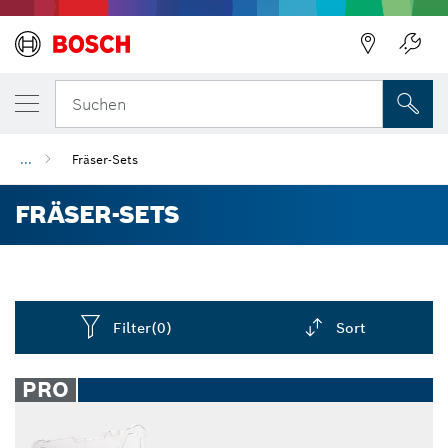
Suchen
...
Fräser-Sets
FRÄSER-SETS
Filter
(0)
Sort
Dropdown
closed
PRO