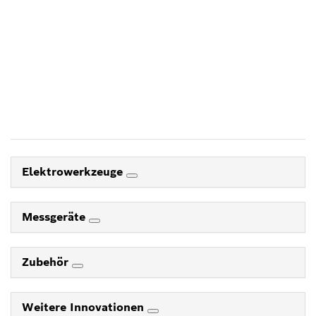
AUF EFFIZIENTE WEISE
ZUBEHÖR FINDEN, MIT DEM
BOSCH ZUBEHÖRBERATER.
Jetzt starten
Elektrowerkzeuge
Messgeräte
Zubehör
Weitere Innovationen