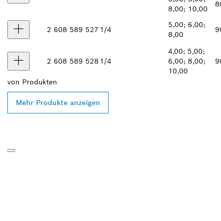
8
8,00; 10,00
5,00; 6,00;
2 608 589 527
1/4
9
8,00
4,00; 5,00;
2 608 589 528
1/4
6,00; 8,00;
9
10,00
von
Produkten
Mehr Produkte anzeigen