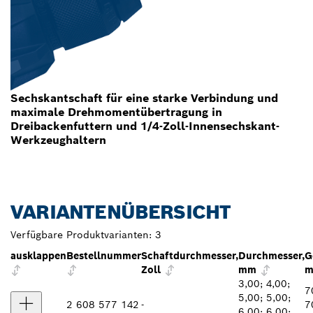
Sechskantschaft für eine starke Verbindung und
maximale Drehmomentübertragung in
Dreibackenfuttern und 1/4-Zoll-Innensechskant-
Werkzeughaltern
VARIANTENÜBERSICHT
Verfügbare Produktvarianten:
3
ausklappen
Bestellnummer
Schaftdurchmesser,
Durchmesser,
G
Zoll
mm
3,00; 4,00;
7
5,00; 5,00;
2 608 577 142
-
7
6,00; 6,00;