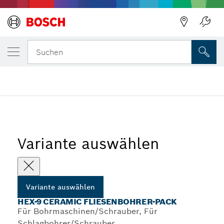
DEINE AUSGEWÄHLTE VARIANTE
HEX-9 Ceramic Fliesenbohrer-Pack
Zurück
Suchen
...
HEX-9 Ceramic Bohrer-Sets
Variante auswählen
Variante auswählen
HEX-9 CERAMIC FLIESENBOHRER-PACK
Für Bohrmaschinen/Schrauber, Für
Schlagbohrer/Schrauber