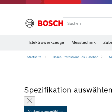
Suchen
VDE Sc
Elektrowerkzeuge
Messtechnik
Zub
Startseite
Bosch Professionelles Zubehör
S
Spezifikation auswähle
Variante auswählen