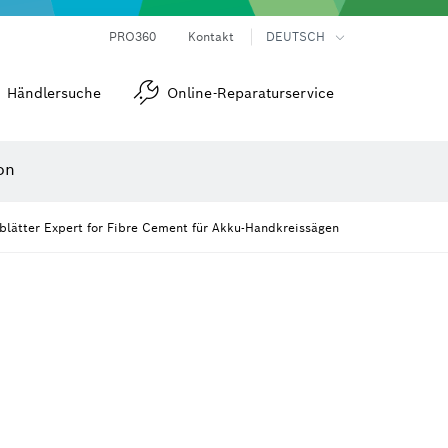
Laser-Entfernungsmesser
Wärmebildkameras & Thermodetektoren
Winkel- und Neigungsmesser
PRO360
Kontakt
DEUTSCH
Händlersuche
Online-Reparaturservice
on
blätter Expert for Fibre Cement für Akku-Handkreissägen