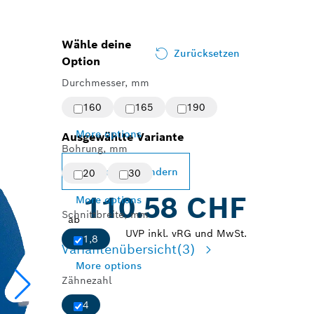
Wähle deine
Zurücksetzen
Option
Durchmesser, mm
160
165
190
More options
Ausgewählte Variante
Bohrung, mm
Variante ändern
20
30
110.58 CHF
More options
Schnittbreite, mm
ab
UVP inkl. vRG und MwSt.
1,8
Variantenübersicht
(3)
More options
Zähnezahl
4