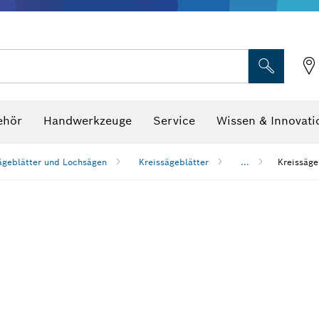
Optische Nivelliergeräte
hraubenschlüssel
ehör
Handwerkzeuge
Service
Wissen & Innovati
ägeblätter und Lochsägen
Kreissägeblätter
...
Kreissäge
n