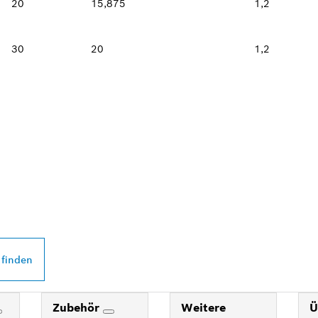
20
15,875
1,2
30
20
1,2
 PROFESSIONAL
DEINER NÄHE
 finden
Zubehör
Weitere
Ü