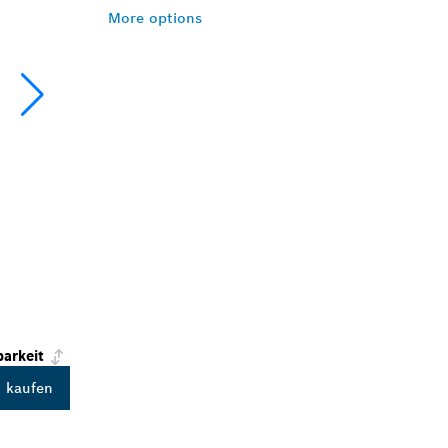
More options
barkeit
t kaufen