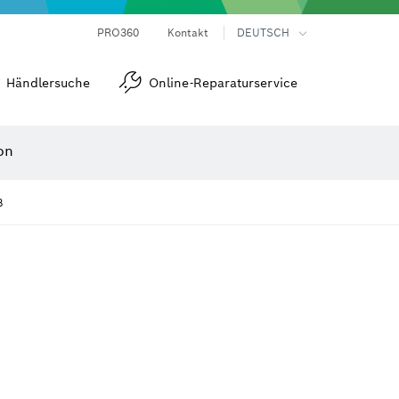
Laser-Entfernungsmesser
Wärmebildkameras & Thermodetektoren
Winkel- und Neigungsmesser
PRO360
Kontakt
DEUTSCH
Händlersuche
Online-Reparaturservice
on
8