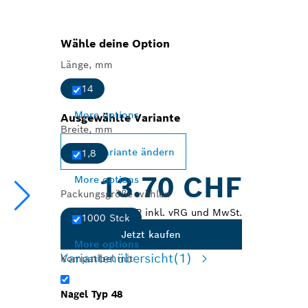
Wähle deine Option
Länge, mm
14
More options
Ausgewählte Variante
Breite, mm
Variante ändern
1,8
13.70 CHF
More options
Packungsgröße wählen
UVP inkl. vRG und MwSt.
1000 Stck
Jetzt kaufen
More options
Variantenübersicht
(1)
Kompatibel mit
Nagel Typ 48