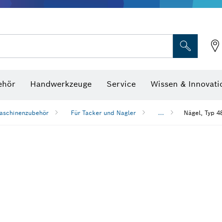
Optische Nivelliergeräte
hraubenschlüssel
ehör
Handwerkzeuge
Service
Wissen & Innovati
aschinenzubehör
Für Tacker und Nagler
...
Nägel, Typ 4
n