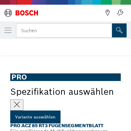
DEINE AUSGEWÄHLTE VARIANTE
PRO ACZ 85 RT3 Fugensegmentblatt
Suchen
...
PRO ACZ 85 RT3 Fugensegmentblatt
PRO
Spezifikation auswählen
Variante auswählen
PRO ACZ 85 RT3 FUGENSEGMENTBLATT