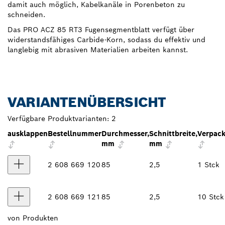
damit auch möglich, Kabelkanäle in Porenbeton zu
schneiden.
Das PRO ACZ 85 RT3 Fugensegmentblatt verfügt über
widerstandsfähiges Carbide-Korn, sodass du effektiv und
langlebig mit abrasiven Materialien arbeiten kannst.
VARIANTENÜBERSICHT
Verfügbare Produktvarianten:
2
ausklappen
Bestellnummer
Durchmesser,
Schnittbreite,
Verpack
mm
mm
2 608 669 120
85
2,5
1 Stck
2 608 669 121
85
2,5
10 Stck
von
Produkten