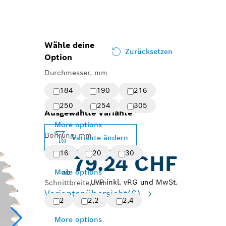
Wähle deine
Zurücksetzen
Option
Durchmesser, mm
184
190
216
250
254
305
Ausgewählte Variante
More options
Bohrung, mm
Variante ändern
16
20
30
79.24 CHF
More options
ab
UVP inkl. vRG und MwSt.
Schnittbreite, mm
Variantenübersicht
(6)
2
2,2
2,4
More options