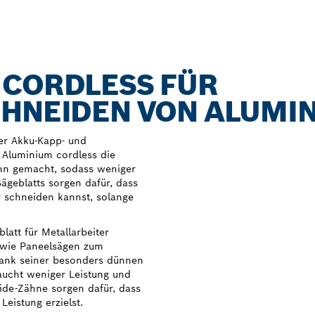
 CORDLESS FÜR
CHNEIDEN VON ALUMI
er Akku-Kapp- und
 Aluminium cordless die
ünn gemacht, sodass weniger
Sägeblatts sorgen dafür, dass
v schneiden kannst, solange
att für Metallarbeiter
owie Paneelsägen zum
ank seiner besonders dünnen
aucht weniger Leistung und
bide-Zähne sorgen dafür, dass
eistung erzielst.