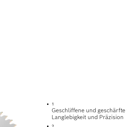
NDE LEBENSDAUER
ON ALUMINIUM
1
Geschliffene und geschärfte 
Langlebigkeit und Präzision
2