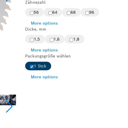
Zähnezahl
56
64
68
96
More options
Dicke, mm
1,5
1,6
1,8
More options
Packungsgröße wählen
1 Stck
More options