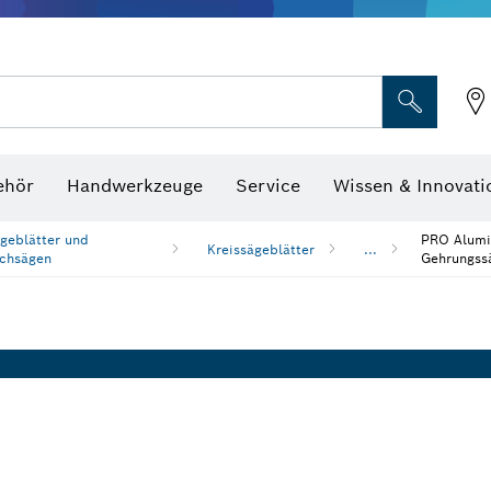
Optische Nivelliergeräte
hraubenschlüssel
ehör
Handwerkzeuge
Service
Wissen & Innovati
geblätter und
PRO Alumin
Kreissägeblätter
...
chsägen
Gehrungss
n