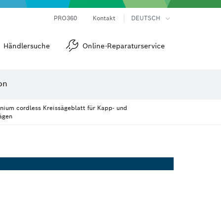
Laser-Entfernungsmesser
Wärmebildkameras & Thermodetektoren
Winkel- und Neigungsmesser
PRO360
Kontakt
DEUTSCH
Händlersuche
Online-Reparaturservice
on
ium cordless Kreissägeblatt für Kapp‑ und
ägen