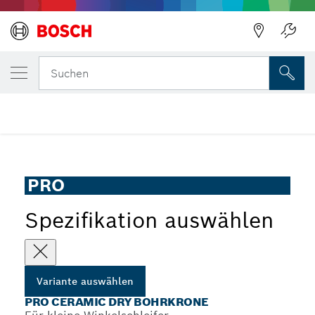
DEINE AUSGEWÄHLTE VARIANTE
PRO Ceramic dry Bohrkrone
Suchen
PRO Ceramic Trockenbohrkronen für kleine Winkelschleifer,
...
X-Lock
PRO
Spezifikation auswählen
Variante auswählen
PRO CERAMIC DRY BOHRKRONE