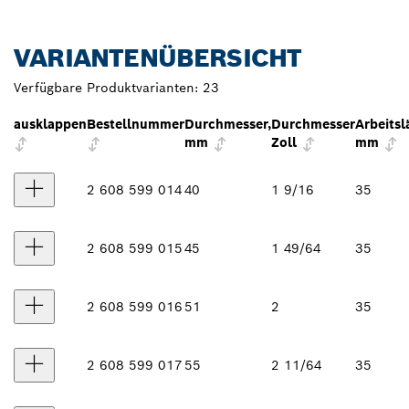
VARIANTENÜBERSICHT
Verfügbare Produktvarianten:
23
ausklappen
Bestellnummer
Durchmesser,
Durchmesser
Arbeitsl
mm
Zoll
mm
2 608 599 014
40
1 9/16
35
2 608 599 015
45
1 49/64
35
2 608 599 016
51
2
35
2 608 599 017
55
2 11/64
35