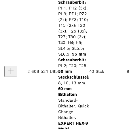
Schrauberbit:
PH1; PH2 (3x);
PH3; PZ1; PZ2
(2x); PZ3; T10;
T15 (2x); T20
(3x); T25 (3x);
T27; T30 (3x);
T40; H4; H5;
SL4.5; SL5.5;
SL6.5.
55 mm
Schrauberbit:
PH2; T20; T25.
2 608 521 U85
50 mm
40 Stck
Steckschlüssel:
8; 10; 13 mm.
60 mm
Bithalter:
Standard-
Bithalter; Quick
Change-
Bithalter.
EXPERT HEX-9