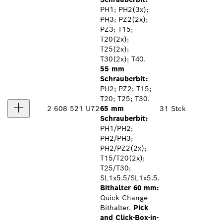
PH1; PH2(3x);
PH3; PZ2(2x);
PZ3; T15;
T20(2x);
T25(2x);
T30(2x); T40.
55 mm
Schrauberbit:
PH2; PZ2; T15;
T20; T25; T30.
2 608 521 U72
65 mm
31 Stck
Schrauberbit:
PH1/PH2;
PH2/PH3;
PH2/PZ2(2x);
T15/T20(2x);
T25/T30;
SL1x5.5/SL1x5.5.
Bithalter 60 mm:
Quick Change-
Bithalter.
Pick
and Click-Box-in-