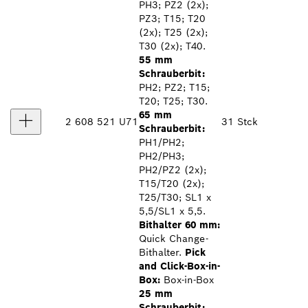
PH3; PZ2 (2x);
PZ3; T15; T20
(2x); T25 (2x);
T30 (2x); T40.
55 mm
Schrauberbit:
PH2; PZ2; T15;
T20; T25; T30.
65 mm
2 608 521 U71
31 Stck
Schrauberbit:
PH1/PH2;
PH2/PH3;
PH2/PZ2 (2x);
T15/T20 (2x);
T25/T30; SL1 x
5,5/SL1 x 5,5.
Bithalter 60 mm:
Quick Change-
Bithalter.
Pick
and Click-Box-in-
Box:
Box-in-Box
25 mm
Schrauberbit: