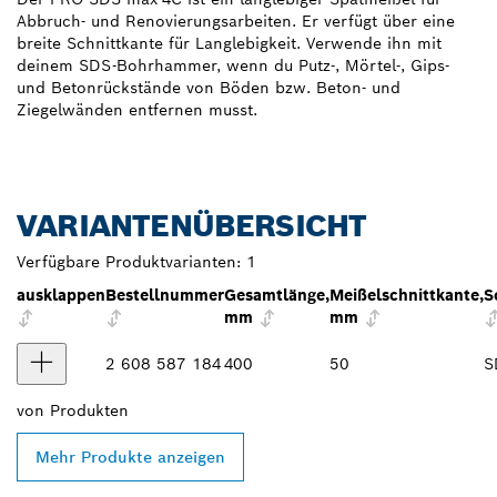
Abbruch- und Renovierungsarbeiten. Er verfügt über eine
breite Schnittkante für Langlebigkeit. Verwende ihn mit
deinem SDS-Bohrhammer, wenn du Putz-, Mörtel-, Gips-
und Betonrückstände von Böden bzw. Beton- und
Ziegelwänden entfernen musst.
VARIANTENÜBERSICHT
Verfügbare Produktvarianten:
1
ausklappen
Bestellnummer
Gesamtlänge,
Meißelschnittkante,
S
mm
mm
2 608 587 184
400
50
S
von
Produkten
Mehr Produkte anzeigen