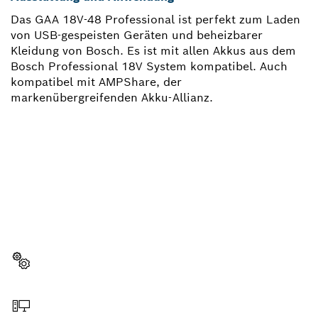
Das GAA 18V-48 Professional ist perfekt zum Laden
von USB-gespeisten Geräten und beheizbarer
Kleidung von Bosch. Es ist mit allen Akkus aus dem
Bosch Professional 18V System kompatibel. Auch
kompatibel mit AMPShare, der
markenübergreifenden Akku-Allianz.
BRAUCHST DU EIN
ERSATZTEIL?
Hier findest du schnell und einfach die passenden
Ersatzteile für dein professionelles Bosch Werkzeug.
Ersatzteil wählen