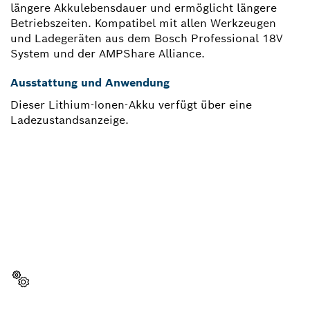
längere Akkulebensdauer und ermöglicht längere
Betriebszeiten. Kompatibel mit allen Werkzeugen
und Ladegeräten aus dem Bosch Professional 18V
System und der AMPShare Alliance.
Ausstattung und Anwendung
Dieser Lithium-Ionen-Akku verfügt über eine
Ladezustandsanzeige.
BRAUCHST DU EIN
ERSATZTEIL?
Hier findest du schnell und einfach die passenden
Ersatzteile für dein professionelles Bosch Werkzeug.
Ersatzteil wählen