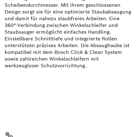
Scheibendurchmesser. Mit ihrem geschlossenen
Design sorgt sie für eine optimierte Staubabsaugung
und damit für nahezu staubfreies Arbeiten. Eine
360°-Verbindung zwischen Winkelschleifer und
Staubsauger ermöglicht einfaches Handling.
Einstellbare Schnitttiefe und integrierte Rollen
unterstützen präzises Arbeiten. Die Absaughaube ist
kompatibel mit dem Bosch Click & Clean System
sowie zahlreichen Winkelschleifern mit
werkzeugloser Schutzvorrichtung.
BRAUCHST DU EIN
ERSATZTEIL?
Hier findest du schnell und einfach die passenden
Ersatzteile für dein professionelles Bosch Werkzeug.